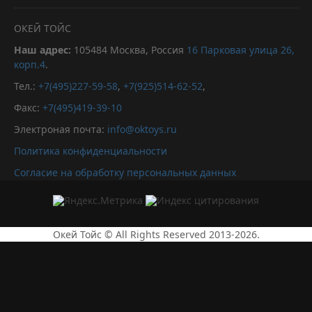
ОКЕЙ ТОЙС
Наш адрес:
105484
Москва, Россия
16 Парковая улица 26,
корп.4
.
Тел.:
+7(495)227-59-58
,
+7(925)514-62-52
,
Факс:
+7(495)419-39-10
Электроная почта:
info@oktoys.ru
Политика конфиденциальности
Согласие на обработку персональных данных
Окей Тойс © All Rights Reserved 2013-2026.