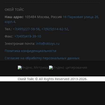
ОКЕЙ ТОЙС
Наш адрес:
105484
Москва, Россия
16 Парковая улица 26,
корп.4
.
Тел.:
+7(495)227-59-58
,
+7(925)514-62-52
,
Факс:
+7(495)419-39-10
Электроная почта:
info@oktoys.ru
Политика конфиденциальности
Согласие на обработку персональных данных
Окей Тойс © All Rights Reserved 2013-2026.