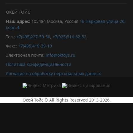
ОКЕЙ ТОЙС
Наш адрес:
105484
Москва, Россия
16 Парковая улица 26,
корп.4
.
Тел.:
+7(495)227-59-58
,
+7(925)514-62-52
,
Факс:
+7(495)419-39-10
Электроная почта:
info@oktoys.ru
Политика конфиденциальности
Согласие на обработку персональных данных
Окей Тойс © All Rights Reserved 2013-2026.