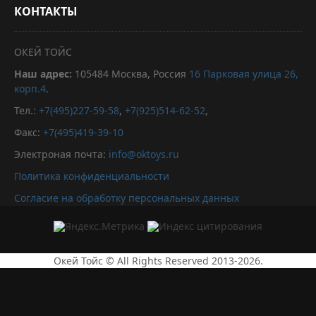
КОНТАКТЫ
ОКЕЙ ТОЙС
Наш адрес:
105484
Москва, Россия
16 Парковая улица 26,
корп.4
.
Тел.:
+7(495)227-59-58
,
+7(925)514-62-52
,
Факс:
+7(495)419-39-10
Электроная почта:
info@oktoys.ru
Политика конфиденциальности
Согласие на обработку персональных данных
Окей Тойс © All Rights Reserved 2013-2026.