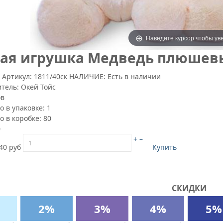
Наведите курсор чтобы ув
ая игрушка Медведь плюшевый
7
Артикул:
1811/40ск
НАЛИЧИЕ: Есть в наличии
итель:
Окей Тойс
ов
о в упаковке:
1
о в коробке:
80
0
+
–
40 руб
Купить
СКИДКИ
2%
3%
4%
5%