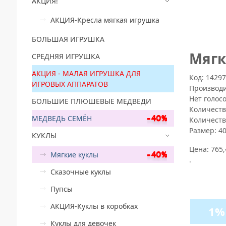
АКЦИЯ!
АКЦИЯ-Кресла мягкая игрушка
БОЛЬШАЯ ИГРУШКА
Mягк
СРЕДНЯЯ ИГРУШКА
АКЦИЯ - МАЛАЯ ИГРУШКА ДЛЯ
Код: 1429
ИГРОВЫХ АППАРАТОВ
Производ
Нет голос
БОЛЬШИЕ ПЛЮШЕВЫЕ МЕДВЕДИ
Количеств
МЕДВЕДЬ СЕМЁН
Количеств
Размер:
4
КУКЛЫ
Цена:
765,
Мягкие куклы
.
Сказочные куклы
Пупсы
АКЦИЯ-Куклы в коробках
1%
Куклы для девочек