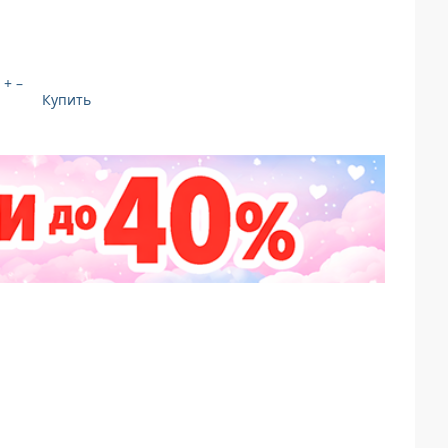
+
–
Купить