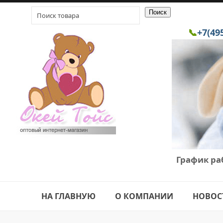
📞
+7(49
График ра
НА ГЛАВНУЮ
О КОМПАНИИ
НОВОС