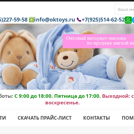
5)227-59-58
📨
info@oktoys.ru
📞
+7(925)514-62-52
боты:
C 9:00 до 18:00. Пятница до 17:00.
Выходной: с
воскресенье.
ТИ
СКАЧАТЬ ПРАЙС-ЛИСТ
КОНТАКТЫ
ПОМ