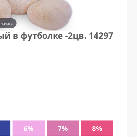
еличить
 в футболке -2цв. 14297
6%
7%
8%