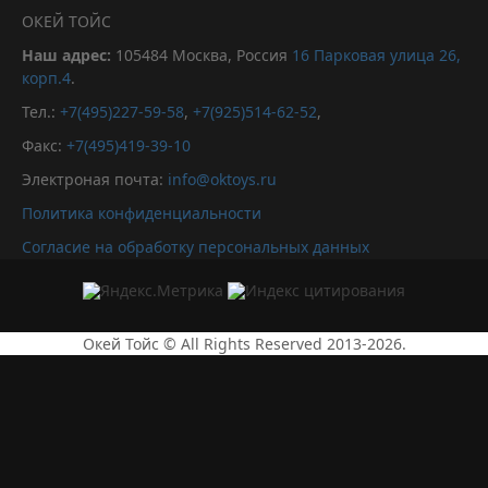
ОКЕЙ ТОЙС
Наш адрес:
105484
Москва, Россия
16 Парковая улица 26,
корп.4
.
Тел.:
+7(495)227-59-58
,
+7(925)514-62-52
,
Факс:
+7(495)419-39-10
Электроная почта:
info@oktoys.ru
Политика конфиденциальности
Согласие на обработку персональных данных
Окей Тойс © All Rights Reserved 2013-2026.