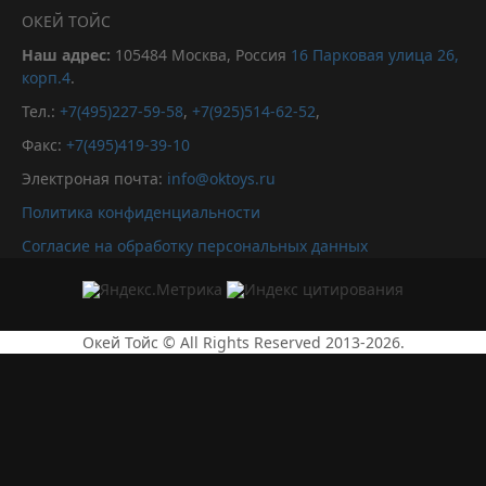
ОКЕЙ ТОЙС
Наш адрес:
105484
Москва, Россия
16 Парковая улица 26,
корп.4
.
Тел.:
+7(495)227-59-58
,
+7(925)514-62-52
,
Факс:
+7(495)419-39-10
Электроная почта:
info@oktoys.ru
Политика конфиденциальности
Согласие на обработку персональных данных
Окей Тойс © All Rights Reserved 2013-2026.