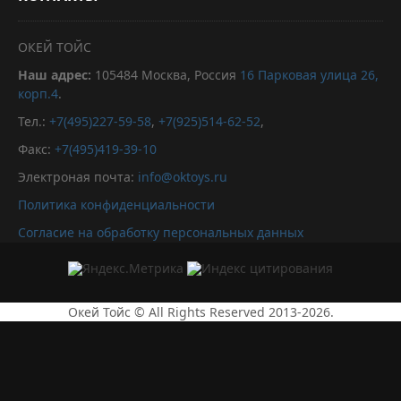
ОКЕЙ ТОЙС
Наш адрес:
105484
Москва, Россия
16 Парковая улица 26,
корп.4
.
Тел.:
+7(495)227-59-58
,
+7(925)514-62-52
,
Факс:
+7(495)419-39-10
Электроная почта:
info@oktoys.ru
Политика конфиденциальности
Согласие на обработку персональных данных
Окей Тойс © All Rights Reserved 2013-2026.