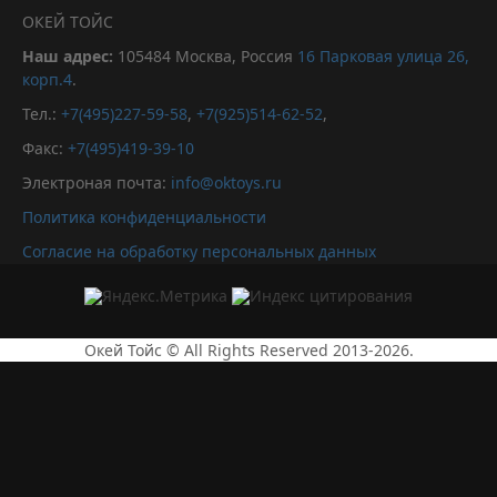
ОКЕЙ ТОЙС
Наш адрес:
105484
Москва, Россия
16 Парковая улица 26,
корп.4
.
Тел.:
+7(495)227-59-58
,
+7(925)514-62-52
,
Факс:
+7(495)419-39-10
Электроная почта:
info@oktoys.ru
Политика конфиденциальности
Согласие на обработку персональных данных
Окей Тойс © All Rights Reserved 2013-2026.