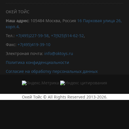
ОКЕЙ ТОЙС
Наш адрес:
105484
Москва, Россия
16 Парковая улица 26,
корп.4
.
Тел.:
+7(495)227-59-58
,
+7(925)514-62-52
,
Факс:
+7(495)419-39-10
Электроная почта:
info@oktoys.ru
Политика конфиденциальности
Согласие на обработку персональных данных
Окей Тойс © All Rights Reserved 2013-2026.