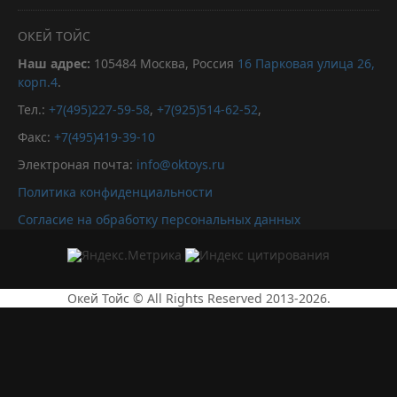
ОКЕЙ ТОЙС
Наш адрес:
105484
Москва, Россия
16 Парковая улица 26,
корп.4
.
Тел.:
+7(495)227-59-58
,
+7(925)514-62-52
,
Факс:
+7(495)419-39-10
Электроная почта:
info@oktoys.ru
Политика конфиденциальности
Согласие на обработку персональных данных
Окей Тойс © All Rights Reserved 2013-2026.