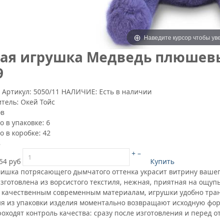
Наведите курсор чтобы ув
ая игрушка Медведь плюшевы
9
9
Артикул:
5050/11
НАЛИЧИЕ: Есть в наличии
итель:
Окей Тойс
ов
о в упаковке:
6
о в коробке:
42
8
+
–
54 руб
Купить
мишка потрясающего дымчатого оттенка украсит витрину вашег
зготовлена из ворсистого текстиля, нежная, приятная на ощупь
 качественным современным материалам, игрушки удобно транс
я из упаковки изделия моментально возвращают исходную фо
оходят контроль качества: сразу после изготовления и перед 