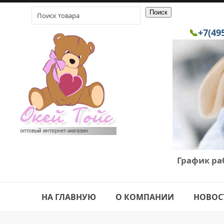
📞
+7(49
График ра
НА ГЛАВНУЮ
О КОМПАНИИ
НОВОС