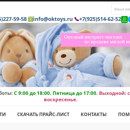
5)227-59-58
📨
info@oktoys.ru
📞
+7(925)514-62-52
боты:
C 9:00 до 18:00. Пятница до 17:00.
Выходной: с
воскресенье.
ТИ
СКАЧАТЬ ПРАЙС-ЛИСТ
КОНТАКТЫ
ПОМ