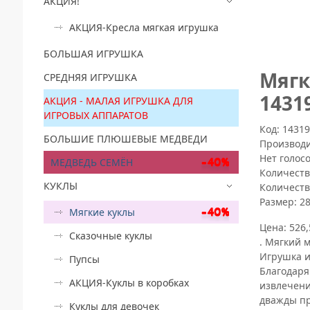
АКЦИЯ!
АКЦИЯ-Кресла мягкая игрушка
БОЛЬШАЯ ИГРУШКА
Mягк
СРЕДНЯЯ ИГРУШКА
1431
АКЦИЯ - МАЛАЯ ИГРУШКА ДЛЯ
ИГРОВЫХ АППАРАТОВ
Код: 1431
БОЛЬШИЕ ПЛЮШЕВЫЕ МЕДВЕДИ
Производ
Нет голос
МЕДВЕДЬ СЕМЁН
Количеств
КУКЛЫ
Количеств
Размер:
2
Мягкие куклы
Цена:
526,
Сказочные куклы
. Мягкий 
Игрушка и
Пупсы
Благодаря
АКЦИЯ-Куклы в коробках
извлечени
дважды пр
Куклы для девочек