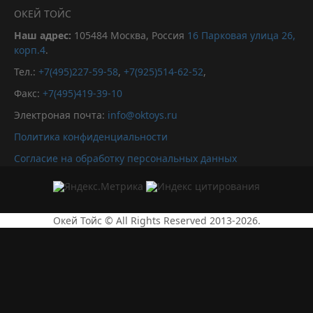
ОКЕЙ ТОЙС
Наш адрес:
105484
Москва, Россия
16 Парковая улица 26,
корп.4
.
Тел.:
+7(495)227-59-58
,
+7(925)514-62-52
,
Факс:
+7(495)419-39-10
Электроная почта:
info@oktoys.ru
Политика конфиденциальности
Согласие на обработку персональных данных
Окей Тойс © All Rights Reserved 2013-2026.