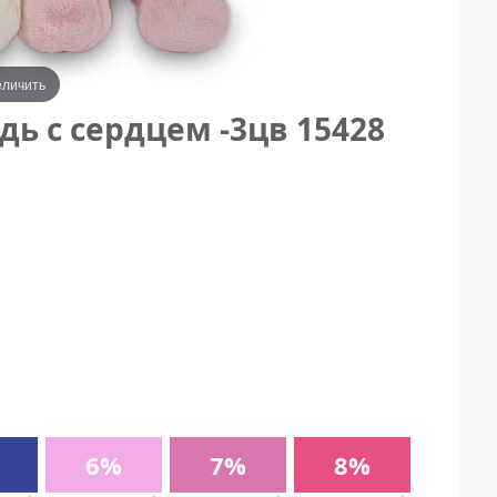
еличить
 с сердцем -3цв 15428
6%
7%
8%