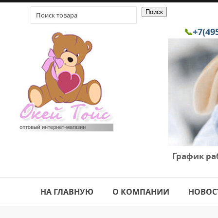
📞
+7(49
График ра
НА ГЛАВНУЮ
О КОМПАНИИ
НОВОС