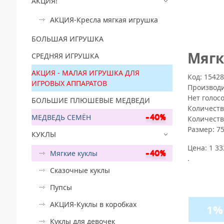
АКЦИЯ!
АКЦИЯ-Кресла мягкая игрушка
БОЛЬШАЯ ИГРУШКА
Mягк
СРЕДНЯЯ ИГРУШКА
АКЦИЯ - МАЛАЯ ИГРУШКА ДЛЯ
Код: 1542
ИГРОВЫХ АППАРАТОВ
Производ
Нет голос
БОЛЬШИЕ ПЛЮШЕВЫЕ МЕДВЕДИ
Количеств
МЕДВЕДЬ СЕМЁН
Количеств
Размер:
7
КУКЛЫ
Цена:
1 33
Мягкие куклы
.
Сказочные куклы
Пупсы
АКЦИЯ-Куклы в коробках
1%
Куклы для девочек