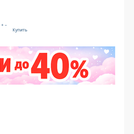
+
–
Купить