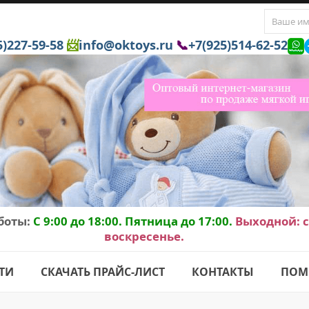
5)227-59-58
📨
info@oktoys.ru
📞
+7(925)514-62-52
боты:
C 9:00 до 18:00. Пятница до 17:00.
Выходной: с
воскресенье.
ТИ
СКАЧАТЬ ПРАЙС-ЛИСТ
КОНТАКТЫ
ПОМ