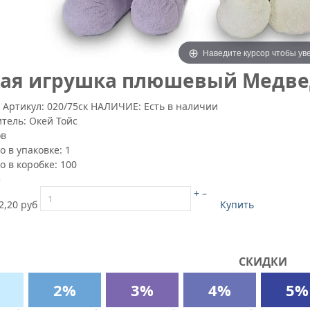
Наведите курсор чтобы ув
ая игрушка плюшевый Медведь
8
Артикул:
020/75ск
НАЛИЧИЕ: Есть в наличии
итель:
Окей Тойс
ов
о в упаковке:
1
о в коробке:
100
5
+
–
2,20 руб
Купить
СКИДКИ
2%
3%
4%
5%