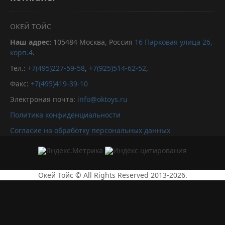
ОКЕЙ ТОЙС
Наш адрес:
105484
Москва, Россия
16 Парковая улица 26,
корп.4
.
Тел.:
+7(495)227-59-58
,
+7(925)514-62-52
,
Факс:
+7(495)419-39-10
Электроная почта:
info@oktoys.ru
Политика конфиденциальности
Согласие на обработку персональных данных
Окей Тойс © All Rights Reserved 2013-2026.