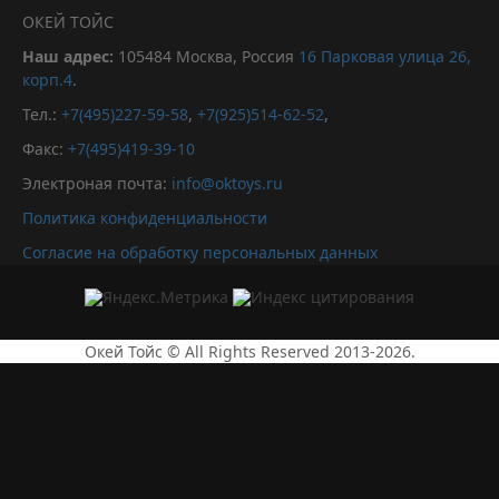
ОКЕЙ ТОЙС
Наш адрес:
105484
Москва, Россия
16 Парковая улица 26,
корп.4
.
Тел.:
+7(495)227-59-58
,
+7(925)514-62-52
,
Факс:
+7(495)419-39-10
Электроная почта:
info@oktoys.ru
Политика конфиденциальности
Согласие на обработку персональных данных
Окей Тойс © All Rights Reserved 2013-2026.