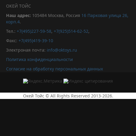
ОКЕЙ ТОЙС
Наш адрес:
105484
Москва, Россия
16 Парковая улица 26,
корп.4
.
Тел.:
+7(495)227-59-58
,
+7(925)514-62-52
,
Факс:
+7(495)419-39-10
Электроная почта:
info@oktoys.ru
Политика конфиденциальности
Согласие на обработку персональных данных
Окей Тойс © All Rights Reserved 2013-2026.