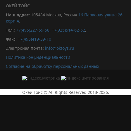
ОКЕЙ ТОЙС
Наш адрес:
105484
Москва, Россия
16 Парковая улица 26,
корп.4
.
Тел.:
+7(495)227-59-58
,
+7(925)514-62-52
,
Факс:
+7(495)419-39-10
Электроная почта:
info@oktoys.ru
Политика конфиденциальности
Согласие на обработку персональных данных
Окей Тойс © All Rights Reserved 2013-2026.