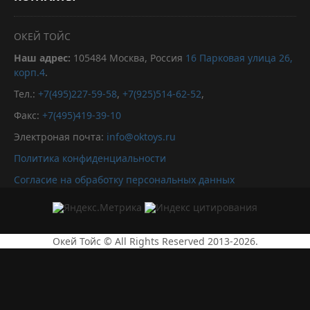
ОКЕЙ ТОЙС
Наш адрес:
105484
Москва, Россия
16 Парковая улица 26,
корп.4
.
Тел.:
+7(495)227-59-58
,
+7(925)514-62-52
,
Факс:
+7(495)419-39-10
Электроная почта:
info@oktoys.ru
Политика конфиденциальности
Согласие на обработку персональных данных
Окей Тойс © All Rights Reserved 2013-2026.