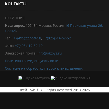
КОНТАКТЫ
ОКЕЙ ТОЙС
Наш адрес:
105484
Москва, Россия
16 Парковая улица 26,
корп.4
.
Тел.:
+7(495)227-59-58
,
+7(925)514-62-52
,
Факс:
+7(495)419-39-10
Электроная почта:
info@oktoys.ru
Политика конфиденциальности
Согласие на обработку персональных данных
Окей Тойс © All Rights Reserved 2013-2026.