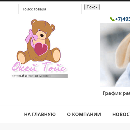
📞
+7(49
График ра
НА ГЛАВНУЮ
О КОМПАНИИ
НОВОС