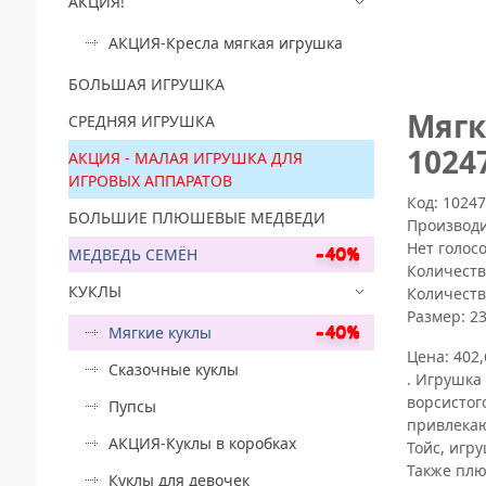
АКЦИЯ!
АКЦИЯ-Кресла мягкая игрушка
БОЛЬШАЯ ИГРУШКА
Mягк
СРЕДНЯЯ ИГРУШКА
1024
АКЦИЯ - МАЛАЯ ИГРУШКА ДЛЯ
ИГРОВЫХ АППАРАТОВ
Код: 1024
БОЛЬШИЕ ПЛЮШЕВЫЕ МЕДВЕДИ
Производ
Нет голос
МЕДВЕДЬ СЕМЁН
Количеств
КУКЛЫ
Количеств
Размер:
2
Мягкие куклы
Цена:
402,
Сказочные куклы
. Игрушка
ворсистог
Пупсы
привлекаю
АКЦИЯ-Куклы в коробках
Тойс, игр
Также плю
Куклы для девочек