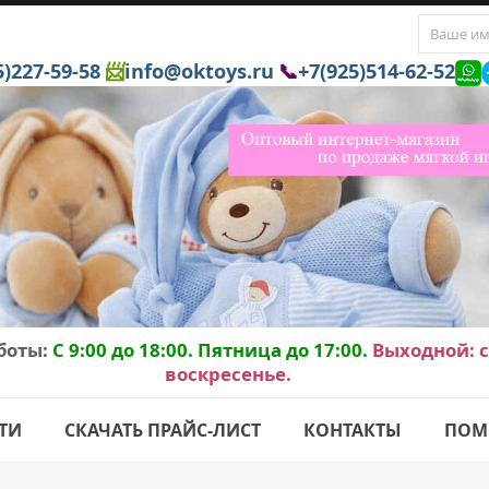
5)227-59-58
📨
info@oktoys.ru
📞
+7(925)514-62-52
боты:
C 9:00 до 18:00. Пятница до 17:00.
Выходной: с
воскресенье.
ТИ
СКАЧАТЬ ПРАЙС-ЛИСТ
КОНТАКТЫ
ПОМ