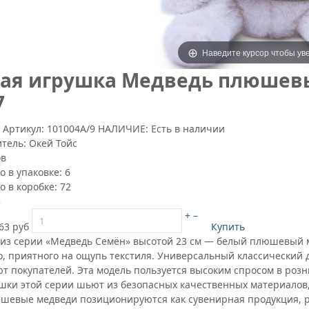
Наведите курсор чтобы ув
ая игрушка Медведь плюшевы
7
7
Артикул:
101004А/9
НАЛИЧИЕ: Есть в наличии
итель:
Окей Тойс
ов
о в упаковке:
6
о в коробке:
72
3
+
–
63 руб
Купить
 из серии «Медведь Семён» высотой 23 см — белый плюшевый м
о, приятного на ощупь текстиля. Универсальный классический 
т покупателей. Эта модель пользуется высоким спросом в розн
ушки этой серии шьют из безопасных качественных материалов, 
шевые медведи позиционируются как сувенирная продукция, 