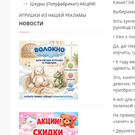
Какие? Об
Шкуры (Полуфабрикат)-АКЦИЯ!
Выбираем
ИГРУШКИ ИЗ НАШЕЙ РЕКЛАМЫ
Хоть кукл
НОВОСТИ
руководст
• Уже к п
Да, да! Не
изучать, г
• К году 
одевать, б
Это, коне
девочек. 
приобрест
А вот для
пеленкой 
На пример
«занят» и
• Двухлет