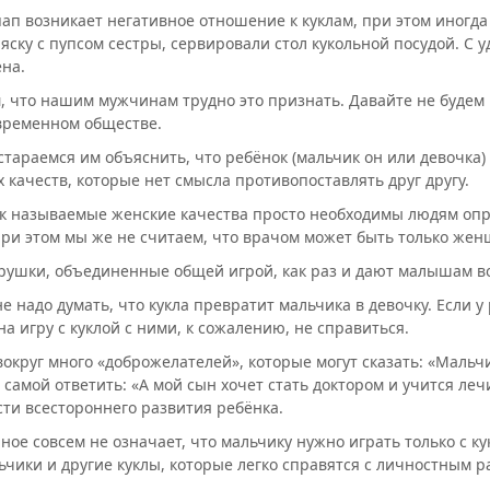
пап возникает негативное отношение к куклам, при этом иногда
ляску с пупсом сестры, сервировали стол кукольной посудой. С 
ена.
м, что нашим мужчинам трудно это признать. Давайте не будем 
временном обществе.
стараемся им объяснить, что ребёнок (мальчик он или девочка
 качеств, которые нет смысла противопоставлять друг другу.
к называемые женские качества просто необходимы людям опр
При этом мы же не считаем, что врачом может быть только жен
рушки, объединенные общей игрой, как раз и дают малышам в
не надо думать, что кукла превратит мальчика в девочку. Если у
на игру с куклой с ними, к сожалению, не справиться.
вокруг много «доброжелателей», которые могут сказать: «Мальчи
 самой ответить: «А мой сын хочет стать доктором и учится ле
ти всестороннего развития ребёнка.
нное совсем не означает, что мальчику нужно играть только с к
ьчики и другие куклы, которые легко справятся с личностным 