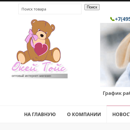
📞
+7(49
График ра
НА ГЛАВНУЮ
О КОМПАНИИ
НОВОС