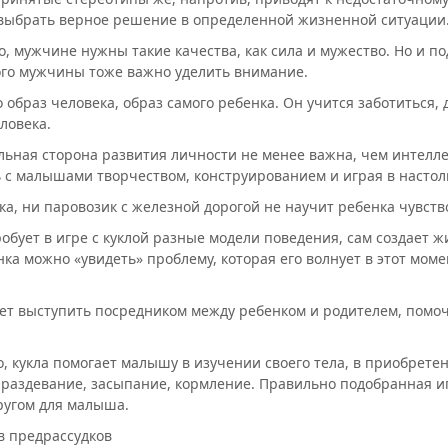
выбрать верное решение в определенной жизненной ситуации
о, мужчине нужны такие качества, как сила и мужество. Но и по
го мужчины тоже важно уделить внимание.
то образ человека, образ самого ребенка. Он учится заботиться
ловека.
ьная сторона развития личности не менее важна, чем интелле
 с малышами творчеством, конструированием и играя в настол
а, ни паровозик с железной дорогой не научит ребенка чувств
бует в игре с куклой разные модели поведения, сам создает ж
нка можно «увидеть» проблему, которая его волнует в этот мо
ет выступить посредником между ребенком и родителем, помоч
о, кукла помогает малышу в изучении своего тела, в приобрет
 раздевание, засыпание, кормление. Правильно подобранная 
угом для малыша.
 предрассудков