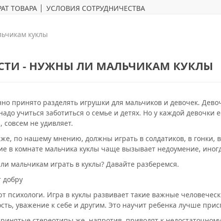
АТ ТОВАРА
УСЛОВИЯ СОТРУДНИЧЕСТВА
льчикам куклы
СТИ - НУЖНЫ ЛИ МАЛЬЧИКАМ КУКЛЫ
но принято разделять игрушки для мальчиков и девочек. Девоч
надо учиться заботиться о семье и детях. Но у каждой девочки 
, совсем не удивляет.
же, по нашему мнению, должны играть в солдатиков, в гонки, в
ие в комнате мальчика куклы чаще вызывает недоумение, иногд
 ли мальчикам играть в куклы? Давайте разберемся.
т добру
ют психологи. Игра в куклы развивает такие важные человеческ
сть, уважение к себе и другим. Это научит ребенка лучше при
ринятые стереотипы же, напротив, приводят к недостаточному 