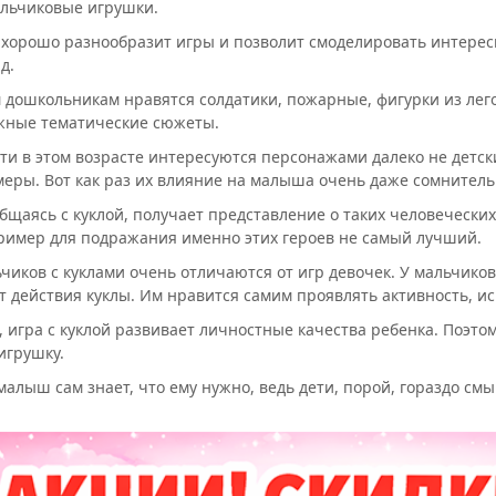
льчиковые игрушки.
 хорошо разнообразит игры и позволит смоделировать интересн
д.
 дошкольникам нравятся солдатики, пожарные, фигурки из лего
жные тематические сюжеты.
ти в этом возрасте интересуются персонажами далеко не детск
еры. Вот как раз их влияние на малыша очень даже сомнитель
общаясь с куклой, получает представление о таких человеческих
ример для подражания именно этих героев не самый лучший.
чиков с куклами очень отличаются от игр девочек. У мальчиков
 действия куклы. Им нравится самим проявлять активность, ис
, игра с куклой развивает личностные качества ребенка. Поэтом
игрушку.
малыш сам знает, что ему нужно, ведь дети, порой, гораздо см