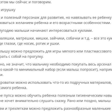
 этом мы сейчас и поговорим.
 игрушку
а и полезный персонаж для развития, но навязывать ее ребенку 
воваться желанием ребенка и его возрастными особенностями.
олугодию малыши начинают интересоваться куклами.
валяшки, матрешки, мишки, зайчики, собачки и т.д. – все это к
де глазки, где носик, ротик и ушки.
малышу можно предложить для игры мягкого или пластмассового 
рать с собой на прогулку.
чно, не значит, что мальчику необходимо покупать весь арсенал
Но какой-то минимальный набор (если малыш попросит), наприм
и.
 кроватки можно использовать что-то из подручных материалов,
самого ребенка.
е пупса можно обучить ребенка полезным гигиеническим навык
 не хочет внимательно слушать сказку. Рано или поздно, малыш
кам и трехлеткам можно предложить разнообразные маленькие и