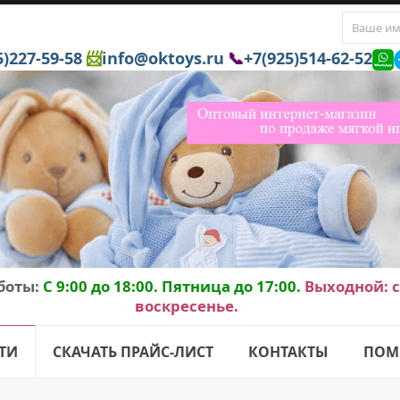
5)227-59-58
📨
info@oktoys.ru
📞
+7(925)514-62-52
боты:
C 9:00 до 18:00. Пятница до 17:00.
Выходной: с
воскресенье.
ТИ
СКАЧАТЬ ПРАЙС-ЛИСТ
КОНТАКТЫ
ПОМ