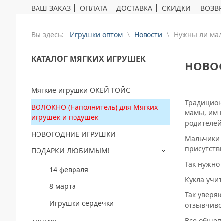
ВАШ ЗАКАЗ
ОПЛАТА
ДОСТАВКА
СКИДКИ
ВОЗВР
Вы здесь:
Игрушки оптом
Новости
Нужны ли ма
КАТАЛОГ
МЯГКИХ ИГРУШЕК
НОВО
Мягкие игрушки ОКЕЙ ТОЙС
Традицион
ВОЛОКНО (Наполнитель) для Мягких
мамы, им 
игрушек и подушек
родителей
НОВОГОДНИЕ ИГРУШКИ
Мальчики 
присутств
ПОДАРКИ ЛЮБИМЫМ!
Так нужно
14 февраля
Кукла учи
8 марта
Так уверя
Игрушки сердечки
отзывчиво
Все общеп