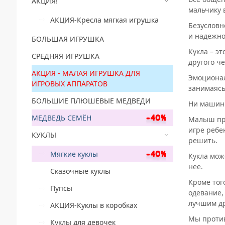
АКЦИЯ!
мальчику 
АКЦИЯ-Кресла мягкая игрушка
Безусловн
и надежно
БОЛЬШАЯ ИГРУШКА
Кукла – э
СРЕДНЯЯ ИГРУШКА
другого че
АКЦИЯ - МАЛАЯ ИГРУШКА ДЛЯ
Эмоционал
ИГРОВЫХ АППАРАТОВ
занимаясь
БОЛЬШИЕ ПЛЮШЕВЫЕ МЕДВЕДИ
Ни машинк
МЕДВЕДЬ СЕМЁН
Малыш про
игре ребе
КУКЛЫ
решить.
Мягкие куклы
Кукла мож
нее.
Сказочные куклы
Кроме тог
Пупсы
одевание,
лучшим др
АКЦИЯ-Куклы в коробках
Мы против
Куклы для девочек