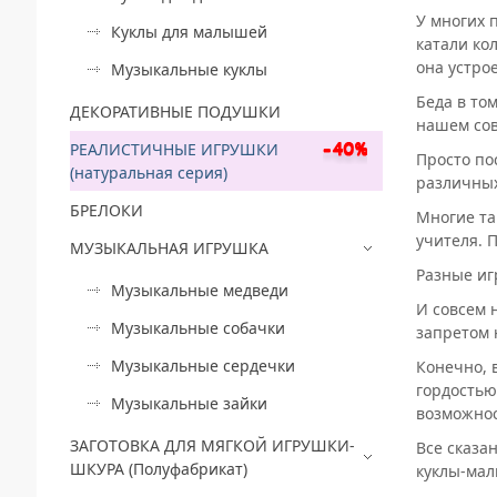
У многих 
Куклы для малышей
катали ко
она устро
Музыкальные куклы
Беда в то
ДЕКОРАТИВНЫЕ ПОДУШКИ
нашем со
РЕАЛИСТИЧНЫЕ ИГРУШКИ
Просто по
(натуральная серия)
различных
БРЕЛОКИ
Многие та
учителя. 
МУЗЫКАЛЬНАЯ ИГРУШКА
Разные иг
Музыкальные медведи
И совсем 
Музыкальные собачки
запретом 
Музыкальные сердечки
Конечно, 
гордостью
Музыкальные зайки
возможнос
ЗАГОТОВКА ДЛЯ МЯГКОЙ ИГРУШКИ-
Все сказа
ШКУРА (Полуфабрикат)
куклы-мал