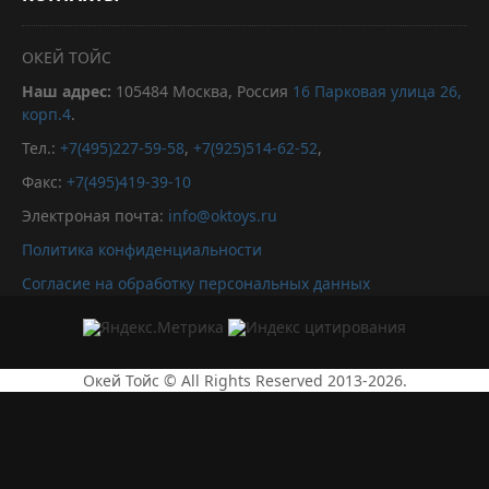
ОКЕЙ ТОЙС
Наш адрес:
105484
Москва, Россия
16 Парковая улица 26,
корп.4
.
Тел.:
+7(495)227-59-58
,
+7(925)514-62-52
,
Факс:
+7(495)419-39-10
Электроная почта:
info@oktoys.ru
Политика конфиденциальности
Согласие на обработку персональных данных
Окей Тойс © All Rights Reserved 2013-2026.