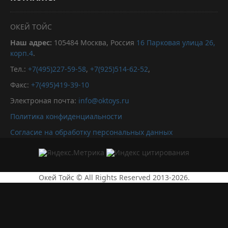
ОКЕЙ ТОЙС
Наш адрес:
105484
Москва, Россия
16 Парковая улица 26,
корп.4
.
Тел.:
+7(495)227-59-58
,
+7(925)514-62-52
,
Факс:
+7(495)419-39-10
Электроная почта:
info@oktoys.ru
Политика конфиденциальности
Согласие на обработку персональных данных
Окей Тойс © All Rights Reserved 2013-2026.