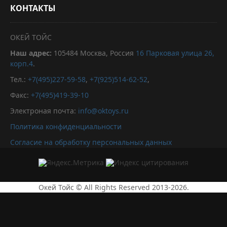
КОНТАКТЫ
ОКЕЙ ТОЙС
Наш адрес:
105484
Москва, Россия
16 Парковая улица 26,
корп.4
.
Тел.:
+7(495)227-59-58
,
+7(925)514-62-52
,
Факс:
+7(495)419-39-10
Электроная почта:
info@oktoys.ru
Политика конфиденциальности
Согласие на обработку персональных данных
Окей Тойс © All Rights Reserved 2013-2026.