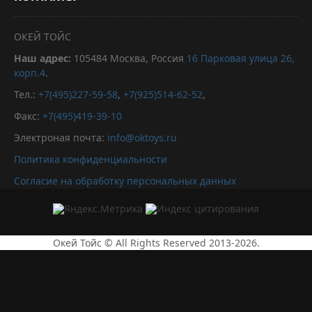
ОКЕЙ ТОЙС
Наш адрес:
105484
Москва, Россия
16 Парковая улица 26,
корп.4
.
Тел.:
+7(495)227-59-58
,
+7(925)514-62-52
,
Факс:
+7(495)419-39-10
Электроная почта:
info@oktoys.ru
Политика конфиденциальности
Согласие на обработку персональных данных
Окей Тойс © All Rights Reserved 2013-2026.