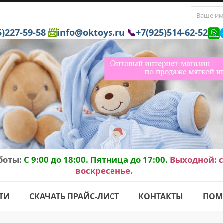
5)227-59-58
📨
info@oktoys.ru
📞
+7(925)514-62-52
боты:
C 9:00 до 18:00. Пятница до 17:00.
Выходной: с
воскресенье.
ТИ
СКАЧАТЬ ПРАЙС-ЛИСТ
КОНТАКТЫ
ПОМ