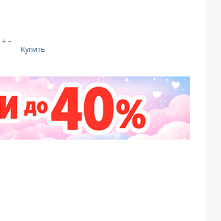
+
–
Купить