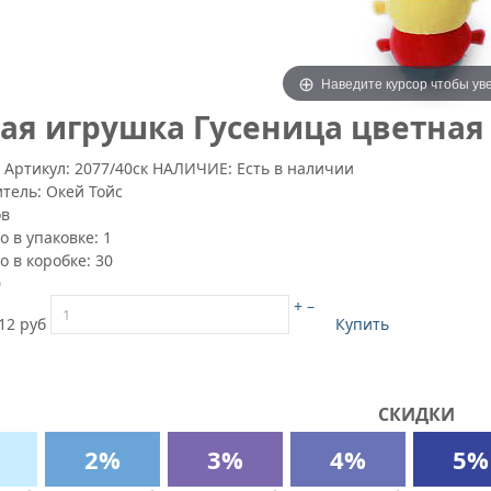
Наведите курсор чтобы ув
ая игрушка Гусеница цветная 
4
Артикул:
2077/40ск
НАЛИЧИЕ: Есть в наличии
итель:
Окей Тойс
ов
о в упаковке:
1
о в коробке:
30
0
+
–
12 руб
Купить
СКИДКИ
2%
3%
4%
5%