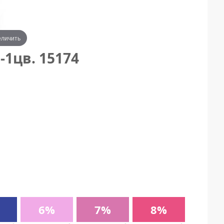
еличить
-1цв. 15174
6%
7%
8%