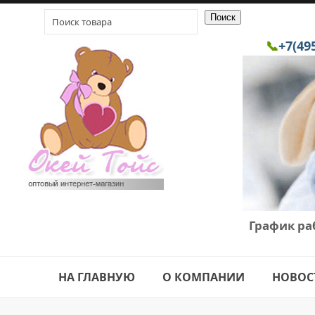
📞
+7(49
График ра
НА ГЛАВНУЮ
О КОМПАНИИ
НОВОС