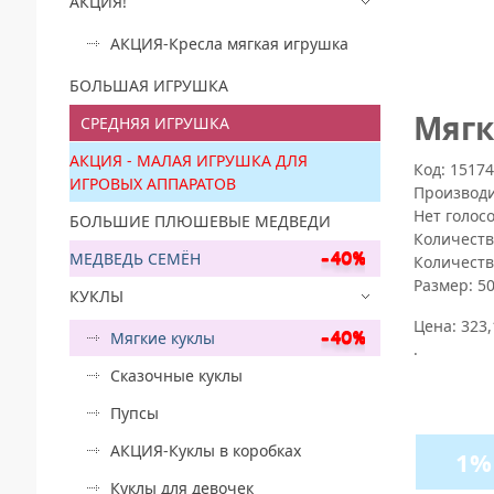
АКЦИЯ!
АКЦИЯ-Кресла мягкая игрушка
БОЛЬШАЯ ИГРУШКА
Mягк
СРЕДНЯЯ ИГРУШКА
АКЦИЯ - МАЛАЯ ИГРУШКА ДЛЯ
Код: 1517
ИГРОВЫХ АППАРАТОВ
Производ
Нет голос
БОЛЬШИЕ ПЛЮШЕВЫЕ МЕДВЕДИ
Количеств
МЕДВЕДЬ СЕМЁН
Количеств
Размер:
5
КУКЛЫ
Цена:
323,
Мягкие куклы
.
Сказочные куклы
Пупсы
АКЦИЯ-Куклы в коробках
1%
Куклы для девочек