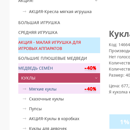
АКЦИЯ!
АКЦИЯ-Кресла мягкая игрушка
БОЛЬШАЯ ИГРУШКА
Кукл
СРЕДНЯЯ ИГРУШКА
АКЦИЯ - МАЛАЯ ИГРУШКА ДЛЯ
Код: 1466
ИГРОВЫХ АППАРАТОВ
Производ
Нет голос
БОЛЬШИЕ ПЛЮШЕВЫЕ МЕДВЕДИ
Количеств
МЕДВЕДЬ СЕМЁН
Количеств
Размер:
4
КУКЛЫ
Цена:
677,
Мягкие куклы
Я куколка 
Сказочные куклы
Пупсы
АКЦИЯ-Куклы в коробках
1%
Куклы для девочек