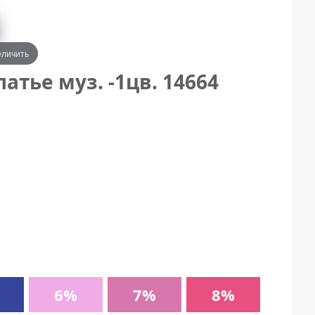
еличить
тье муз. -1цв. 14664
6%
7%
8%