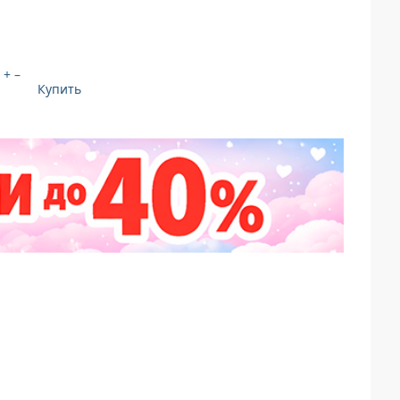
+
–
Купить