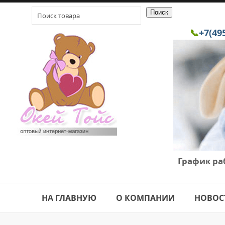
📞
+7(49
График ра
НА ГЛАВНУЮ
О КОМПАНИИ
НОВОС