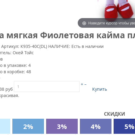
Наведите курсор чтобы ув
а мягкая Фиолетовая кайма пла
4
Артикул:
К935-40С(DL)
НАЛИЧИЕ: Есть в наличии
итель:
Окей Тойс
ов
о в упаковке:
4
о в коробке:
48
0
+
–
38 руб
Купить
красивая.
СКИДКИ
2%
3%
4%
5%