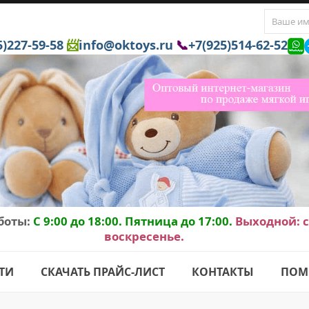
5)227-59-58
📨
info@oktoys.ru
📞
+7(925)514-62-52
боты:
C 9:00 до 18:00. Пятница до 17:00.
Выходной: с
воскресенье.
ТИ
СКАЧАТЬ ПРАЙС-ЛИСТ
КОНТАКТЫ
ПОМ