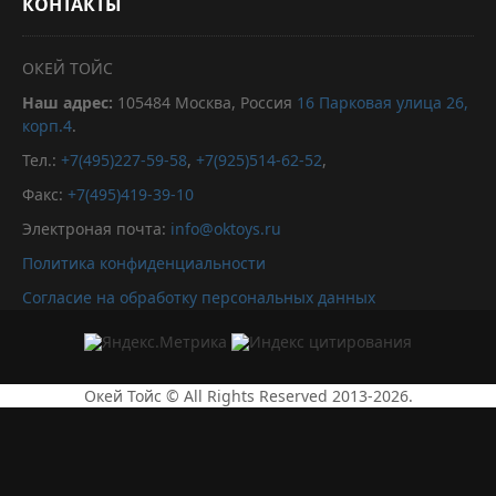
КОНТАКТЫ
ОКЕЙ ТОЙС
Наш адрес:
105484
Москва, Россия
16 Парковая улица 26,
корп.4
.
Тел.:
+7(495)227-59-58
,
+7(925)514-62-52
,
Факс:
+7(495)419-39-10
Электроная почта:
info@oktoys.ru
Политика конфиденциальности
Согласие на обработку персональных данных
Окей Тойс © All Rights Reserved 2013-2026.