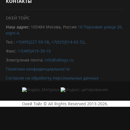
КОНТАКТЫ
ОКЕЙ ТОЙС
Наш адрес:
105484
Москва, Россия
16 Парковая улица 26,
корп.4
.
Тел.:
+7(495)227-59-58
,
+7(925)514-62-52
,
Факс:
+7(495)419-39-10
Электроная почта:
info@oktoys.ru
Политика конфиденциальности
Согласие на обработку персональных данных
Окей Тойс © All Rights Reserved 2013-2026.