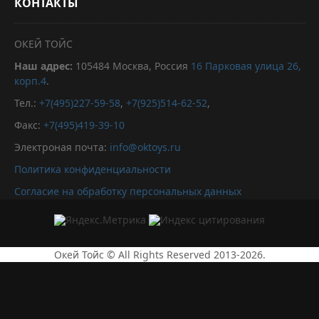
КОНТАКТЫ
ОКЕЙ ТОЙС
Наш адрес:
105484
Москва, Россия
16 Парковая улица 26,
корп.4
.
Тел.:
+7(495)227-59-58
,
+7(925)514-62-52
,
Факс:
+7(495)419-39-10
Электроная почта:
info@oktoys.ru
Политика конфиденциальности
Согласие на обработку персональных данных
Окей Тойс © All Rights Reserved 2013-2026.