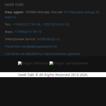
ОКЕЙ ТОЙС
Наш адрес:
105484
Москва, Россия
16 Парковая улица 26,
корп.4
.
Тел.:
+7(495)227-59-58
,
+7(925)514-62-52
,
Факс:
+7(495)419-39-10
Электроная почта:
info@oktoys.ru
Политика конфиденциальности
Согласие на обработку персональных данных
Окей Тойс © All Rights Reserved 2013-2026.