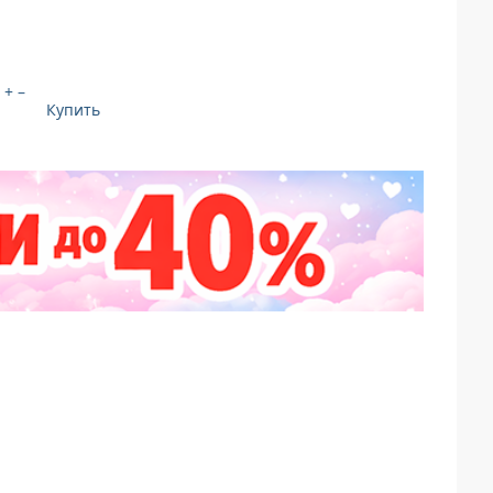
+
–
Купить