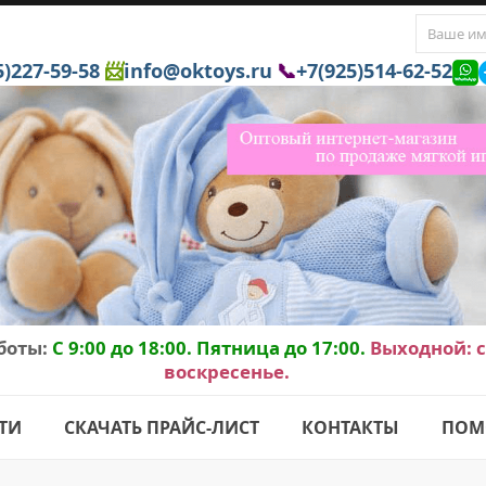
5)227-59-58
📨
info@oktoys.ru
📞
+7(925)514-62-52
боты:
C 9:00 до 18:00. Пятница до 17:00.
Выходной: с
воскресенье.
ТИ
СКАЧАТЬ ПРАЙС-ЛИСТ
КОНТАКТЫ
ПОМ