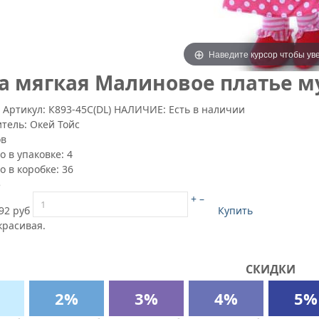
Наведите курсор чтобы ув
а мягкая Малиновое платье муз
7
Артикул:
К893-45С(DL)
НАЛИЧИЕ: Есть в наличии
итель:
Окей Тойс
ов
о в упаковке:
4
о в коробке:
36
5
+
–
92 руб
Купить
красивая.
СКИДКИ
2%
3%
4%
5%