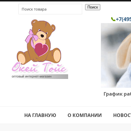
📞
+7(49
График ра
НА ГЛАВНУЮ
О КОМПАНИИ
НОВОС