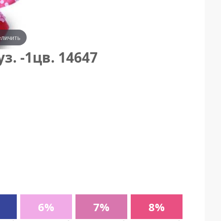
еличить
. -1цв. 14647
6%
7%
8%