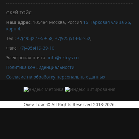
ОКЕЙ ТОЙС
Наш адрес:
105484
Москва, Россия
16 Парковая улица 26,
корп.4
.
Тел.:
+7(495)227-59-58
,
+7(925)514-62-52
,
Факс:
+7(495)419-39-10
Электроная почта:
info@oktoys.ru
Политика конфиденциальности
Согласие на обработку персональных данных
Окей Тойс © All Rights Reserved 2013-2026.