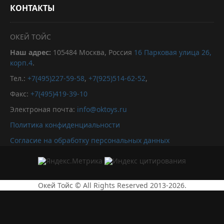
КОНТАКТЫ
ОКЕЙ ТОЙС
Наш адрес:
105484
Москва, Россия
16 Парковая улица 26,
корп.4
.
Тел.:
+7(495)227-59-58
,
+7(925)514-62-52
,
Факс:
+7(495)419-39-10
Электроная почта:
info@oktoys.ru
Политика конфиденциальности
Согласие на обработку персональных данных
Окей Тойс © All Rights Reserved 2013-2026.