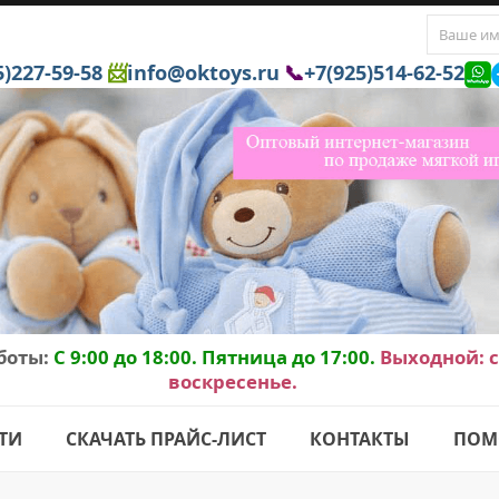
5)227-59-58
📨
info@oktoys.ru
📞
+7(925)514-62-52
боты:
C 9:00 до 18:00. Пятница до 17:00.
Выходной: с
воскресенье.
ТИ
СКАЧАТЬ ПРАЙС-ЛИСТ
КОНТАКТЫ
ПОМ