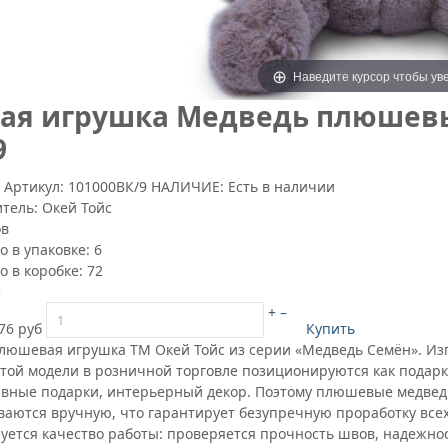
Наведите курсор чтобы ув
ая игрушка Медведь плюшевы
9
9
Артикул:
101000ВК/9
НАЛИЧИЕ: Есть в наличии
итель:
Окей Тойс
ов
о в упаковке:
6
о в коробке:
72
3
+
–
76 руб
Купить
плюшевая игрушка ТМ Окей Тойс из серии «Медведь Семён». Изг
той модели в розничной торговле позиционируются как подарки
вные подарки, интерьерный декор. Поэтому плюшевые медведи
ваются вручную, что гарантирует безупречную проработку всех
уется качество работы: проверяется прочность швов, надежно