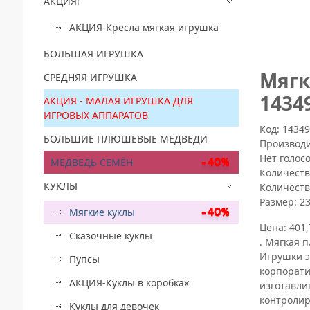
АКЦИЯ!
АКЦИЯ-Кресла мягкая игрушка
БОЛЬШАЯ ИГРУШКА
Mягк
СРЕДНЯЯ ИГРУШКА
1434
АКЦИЯ - МАЛАЯ ИГРУШКА ДЛЯ
ИГРОВЫХ АППАРАТОВ
Код: 1434
БОЛЬШИЕ ПЛЮШЕВЫЕ МЕДВЕДИ
Производ
Нет голос
МЕДВЕДЬ СЕМЁН
Количеств
КУКЛЫ
Количеств
Размер:
2
Мягкие куклы
Цена:
401,
Сказочные куклы
. Мягкая 
Игрушки э
Пупсы
корпорати
АКЦИЯ-Куклы в коробках
изготавли
контролир
Куклы для девочек