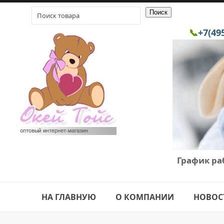
📞
+7(49
График ра
НА ГЛАВНУЮ
О КОМПАНИИ
НОВОС