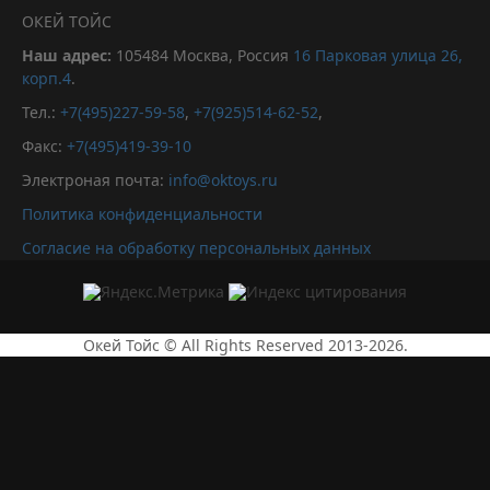
ОКЕЙ ТОЙС
Наш адрес:
105484
Москва, Россия
16 Парковая улица 26,
корп.4
.
Тел.:
+7(495)227-59-58
,
+7(925)514-62-52
,
Факс:
+7(495)419-39-10
Электроная почта:
info@oktoys.ru
Политика конфиденциальности
Согласие на обработку персональных данных
Окей Тойс © All Rights Reserved 2013-2026.