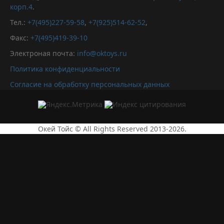
корп.4
.
Тел.:
+7(495)227-59-58
,
+7(925)514-62-52
,
Факс:
+7(495)419-39-10
Электроная почта:
info@oktoys.ru
Политика конфиденциальности
Согласие на обработку персональных данных
Окей Тойс © All Rights Reserved 2013-2026.