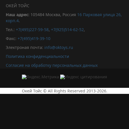
ОКЕЙ ТОЙС
Наш адрес:
105484
Москва, Россия
16 Парковая улица 26,
корп.4
.
Тел.:
+7(495)227-59-58
,
+7(925)514-62-52
,
Факс:
+7(495)419-39-10
Электроная почта:
info@oktoys.ru
Политика конфиденциальности
Согласие на обработку персональных данных
Окей Тойс © All Rights Reserved 2013-2026.