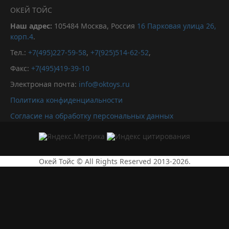
ОКЕЙ ТОЙС
Наш адрес:
105484
Москва, Россия
16 Парковая улица 26,
корп.4
.
Тел.:
+7(495)227-59-58
,
+7(925)514-62-52
,
Факс:
+7(495)419-39-10
Электроная почта:
info@oktoys.ru
Политика конфиденциальности
Согласие на обработку персональных данных
Окей Тойс © All Rights Reserved 2013-2026.